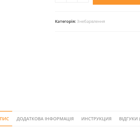
Profi
Touch
Activator
Категорія:
Знебарвлення
10
Vol
3%
1л.
кількість
ПИС
ДОДАТКОВА ІНФОРМАЦІЯ
ИНСТРУКЦИЯ
ВІДГУКИ (