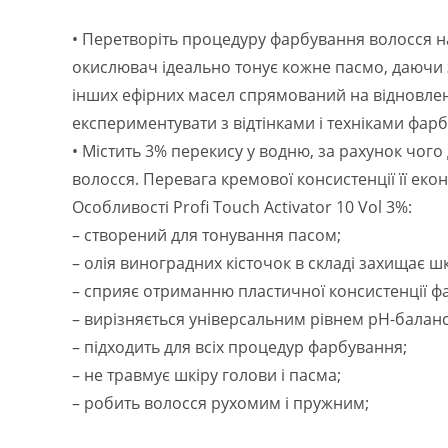
• Перетворіть процедуру фарбування волосся н
окислювач ідеально тонує кожне пасмо, даючи з
інших ефірних масел спрямований на відновленн
експериментувати з відтінками і техніками фар
• Містить 3% перекису у водню, за рахунок чого
волосся. Перевага кремової консистенції її екон
Особливості Profi Touch Activator 10 Vol 3%:
– створений для тонування пасом;
– олія виноградних кісточок в складі захищає ш
– сприяє отриманню пластичної консистенції фа
– вирізняється універсальним рівнем рН-баланс
– підходить для всіх процедур фарбування;
– не травмує шкіру голови і пасма;
– робить волосся рухомим і пружним;