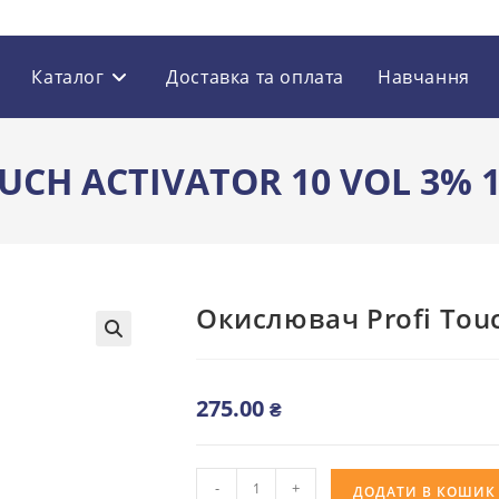
Каталог
Доставка та оплата
Навчання
CH ACTIVATOR 10 VOL 3% 1
Окислювач Profi Touch
🔍
275.00
₴
Окислювач
-
+
ДОДАТИ В КОШИК