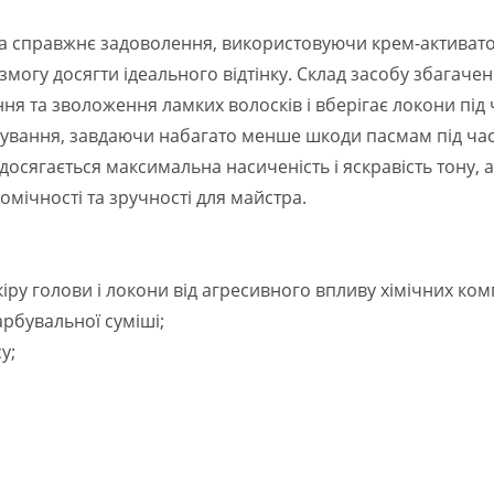
а справжнє задоволення, використовуючи крем-активатор
могу досягти ідеального відтінку. Склад засобу збагачен
я та зволоження ламких волосків і вберігає локони під 
бування, завдаючи набагато менше шкоди пасмам під час 
 досягається максимальна насиченість і яскравість тону,
омічності та зручності для майстра.
кіру голови і локони від агресивного впливу хімічних ком
рбувальної суміші;
у;