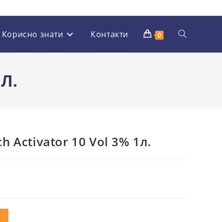
Корисно знати
Контакти
Перемкнути
0
пошук
Л.
на
 Activator 10 Vol 3% 1л.
веб-
сайті