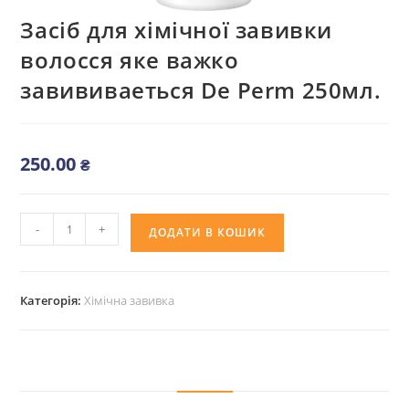
Засіб для хімічної завивки
волосся яке важко
завививаеться De Perm 250мл.
250.00
₴
Засіб
-
+
ДОДАТИ В КОШИК
для
хімічної
завивки
Категорія:
Хімічна завивка
волосся
яке
важко
завививаеться
De