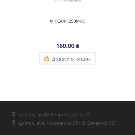
Хімічна завивка
ФІКСАЖ (250МЛ.)
160.00
₴
Додати в кошик
Дніпро, пр.Дм.Яворницького, 72
Дніпро, вул. Чорновола 6б (Ю.Савченко 6б)